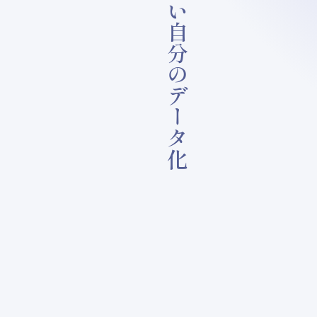
知らない自分のデータ化
外回りが多
いので就業
時間はスマ
ホの勤務管
理システム
とGPSで
管理されて
いる。営業
の成績に加
え、勤怠状
態も良いの
で、お客様
には感謝さ
れ、上司に
は評価され
ている。