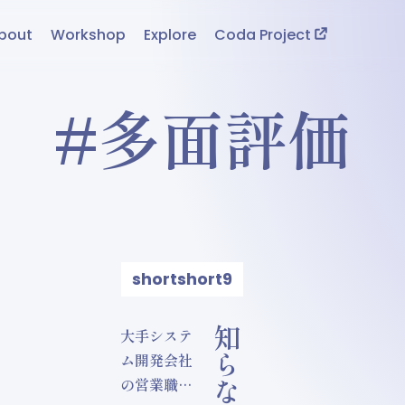
bout
Workshop
Explore
Coda Project
#多面評価
shortshort9
大手システ
ム開発会社
の営業職。