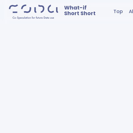
What-if
Top
A
Short Short