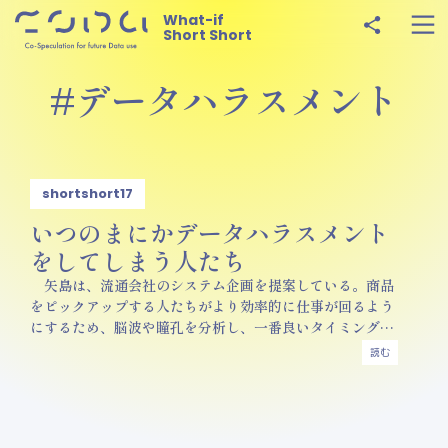
What-if
Short Short
#データハラスメント
shortshort17
いつのまにかデータハラスメント
をしてしまう人たち
矢島は、流通会社のシステム企画を提案している。商品
をピックアップする人たちがより効率的に仕事が回るよう
にするため、脳波や瞳孔を分析し、一番良いタイミングで
人員配置するものだ。
読む
どんなデータを取られても仕方ないだろう、だってレベ
ルの低い人なのだから。それで生産性はあがるし、彼らだ
って、その分効率的に働けると嬉しいんじゃないかな。